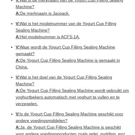
V:
Wat is de merknaam van de Yogurt Cup Filling Sealing
Machine?
A:
De merknaam is Jacpack.
V:
Wat is het modelnummer van de Yogurt Cup Filling
Sealing Machine?
A:
Het modelnummer is ACFS-1A.
V:
Waar wordt de Yogurt Cup Filling Sealing Machine
gemaakt?
A:
De Yogurt Cup Filling Sealing Machine is gemaakt in
China.
V:
Wat is het doel van de Yogurt Cup Filling Sealing
Machine?
A:
De Yogurt Cup Filling Sealing Machine wordt gebruikt om
yoghurtbekers automatisch met yoghurt te vullen en te
verzegelen.
V:
Is de Yogurt Cup Filling Sealing Machine geschikt voor
andere voedingsmiddelen?
A:
Ja, de Yogurt Cup Filling Sealing Machine is geschikt
voor andere voedingsproducten zoals gelei, pudding, enz.