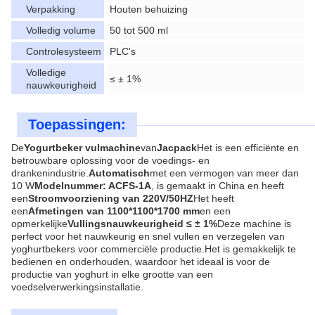
Verpakking
Houten behuizing
Volledig volume
50 tot 500 ml
Controlesysteem
PLC's
Volledige
≤ ± 1%
nauwkeurigheid
Toepassingen:
De
Yogurtbeker vulmachine
van
Jacpack
Het is een efficiënte en
betrouwbare oplossing voor de voedings- en
drankenindustrie.
Automatisch
met een vermogen van meer dan
10 W
Modelnummer: ACFS-1A
, is gemaakt in China en heeft
een
Stroomvoorziening van 220V/50HZ
Het heeft
een
Afmetingen van 1100*1100*1700 mm
en een
opmerkelijke
Vullingsnauwkeurigheid ≤ ± 1%
Deze machine is
perfect voor het nauwkeurig en snel vullen en verzegelen van
yoghurtbekers voor commerciële productie.Het is gemakkelijk te
bedienen en onderhouden, waardoor het ideaal is voor de
productie van yoghurt in elke grootte van een
voedselverwerkingsinstallatie.