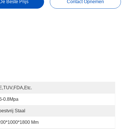
De Beste Prijs
Contact Opnemen
E,TUV,FDA,etc.
6-0.8Mpa
estvrij Staal
200*1000*1800 Mm