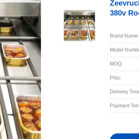
Zeevruc
380v Roe
Brand Name:
Model Numbe
MOQ:
Prijs:
Delivery Tim
Payment Ter