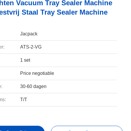
hten Vacuum Tray Sealer Machine
stvrij Staal Tray Sealer Machine
Jacpack
r:
ATS-2-VG
1 set
Price negotiable
e:
30-60 dagen
ms:
T/T