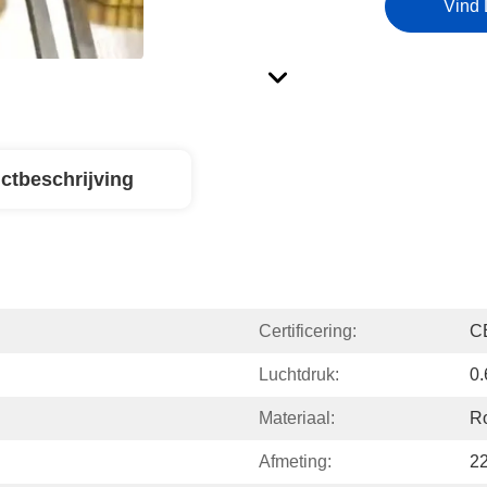
Vind 
ctbeschrijving
Certificering:
C
Luchtdruk:
0.
Materiaal:
Ro
Afmeting:
2