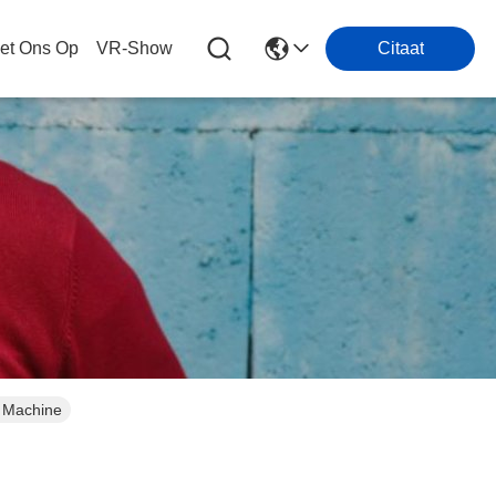
et Ons Op
VR-Show
Citaat
r Machine