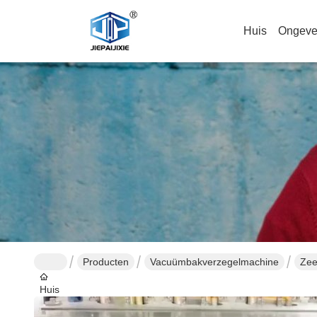
Huis
Ongeve
Producten
Vacuümbakverzegelmachine
Zee
Huis