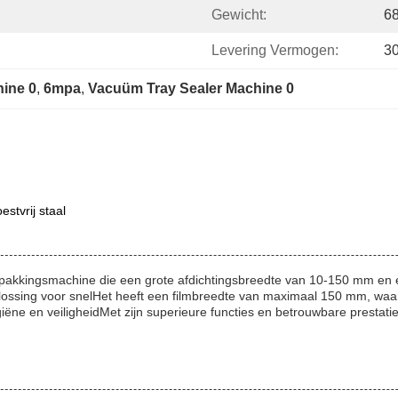
Gewicht:
6
Levering Vermogen:
30
ine 0
, 
6mpa
, 
Vacuüm Tray Sealer Machine 0
stvrij staal
akkingsmachine die een grote afdichtingsbreedte van 10-150 mm en e
ossing voor snelHet heeft een filmbreedte van maximaal 150 mm, waardo
ëne en veiligheidMet zijn superieure functies en betrouwbare prestat