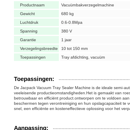
Productnaam
Vacuümbakverzegelmachine
Gewicht
680 kg
Luchtdruk
0.6-0.8Mpa
Spanning
380 V
Garantie
1 jaar
Verzegelingsbreedte
10 tot 150 mm
Toepassingen
Tray afdichting, vacuüm
Toepassingen:
De Jacpack Vacuum Tray Sealer Machine is de ideale semi-auto
veeleisende productieomstandigheden.Het is gemaakt van roes
betrouwbaar en efficiënt product.ontworpen om te voldoen aa
beschermen tegen verontreiniging en hun opslagcapaciteit te v
snel, een efficiënte en kosteneffectieve oplossing voor het ve
Aanpassing: