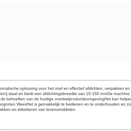
matische oplossing voor het snel en effectief afdichten, verpakken e
tvrij staal en biedt een afdichtingsbreedte van 10-150 mmDe machine
n de behoeften van de huidige voedselproductieomgevingHet kan helpe
ergroten.VleesHet is gemakkelijk te bedienen en te onderhouden en zo
rpakken en etiketteren van levensmiddelen.