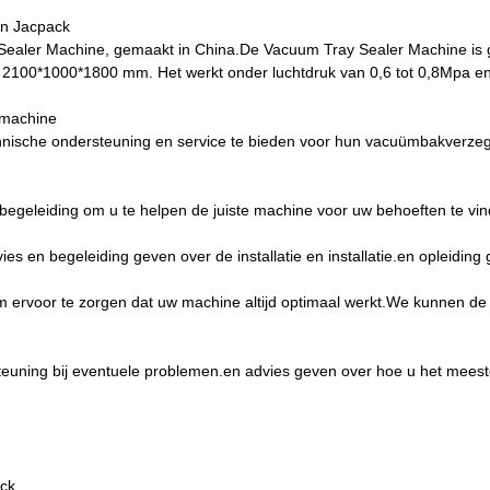
an Jacpack
Sealer Machine, gemaakt in China.De Vacuum Tray Sealer Machine is g
2100*1000*1800 mm. Het werkt onder luchtdruk van 0,6 tot 0,8Mpa en 
lmachine
technische ondersteuning en service te bieden voor hun vacuümbakverz
begeleiding om u te helpen de juiste machine voor uw behoeften te vin
 en begeleiding geven over de installatie en installatie.en opleiding 
ervoor te zorgen dat uw machine altijd optimaal werkt.We kunnen de o
teuning bij eventuele problemen.en advies geven over hoe u het meest
ck.