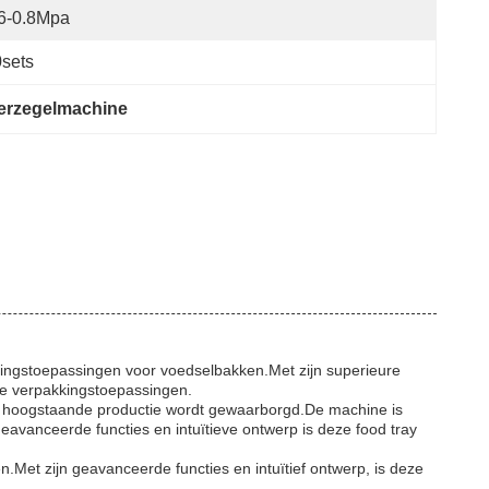
6-0.8Mpa
sets
verzegelmachine
ingstoepassingen voor voedselbakken.Met zijn superieure
le verpakkingstoepassingen.
f hoogstaande productie wordt gewaarborgd.De machine is
vanceerde functies en intuïtieve ontwerp is deze food tray
et zijn geavanceerde functies en intuïtief ontwerp, is deze