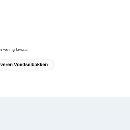
n weinig lawaai.
lveren Voedselbakken