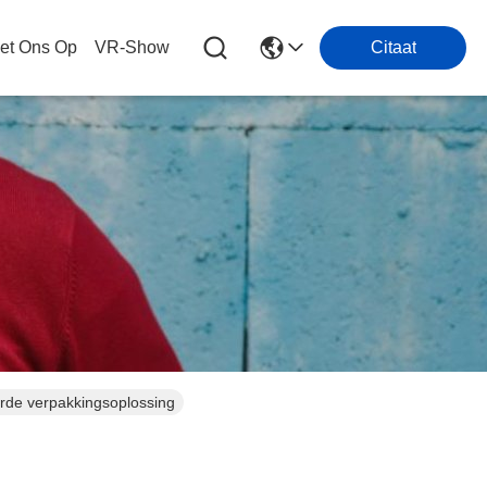
et Ons Op
VR-Show
Citaat
erde verpakkingsoplossing