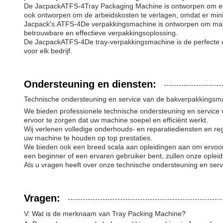
De Jacpack
ATFS-4
Tray Packaging Machine is ontworpen om een
ook ontworpen om de arbeidskosten te verlagen, omdat er minim
Jacpack's.
ATFS-4
De verpakkingsmachine is ontworpen om maxi
betrouwbare en effectieve verpakkingsoplossing.
De Jacpack
ATFS-4
De tray-verpakkingsmachine is de perfecte 
voor elk bedrijf.
Ondersteuning en diensten:
Technische ondersteuning en service van de bakverpakkingsm
We bieden professionele technische ondersteuning en service
ervoor te zorgen dat uw machine soepel en efficiënt werkt.
Wij verlenen volledige onderhouds- en reparatiediensten en r
uw machine te houden op top prestaties.
We bieden ook een breed scala aan opleidingen aan om ervoor 
een beginner of een ervaren gebruiker bent, zullen onze ople
Als u vragen heeft over onze technische ondersteuning en serv
Vragen:
V: Wat is de merknaam van Tray Packing Machine?