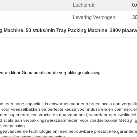
Luchtdruk:
0.
Levering Vermogen:
30
ng Machine
, 
50 stuks/min Tray Packing Machine
, 
380v plaat
lveren kleur Geautomatiseerde verpakkingsoplossing
 een hoge capaciteit is ontworpen voor een breed scala aan verpakk
e voor voedselbakken de perfecte keuze voor industriële en commercië
en superieure constructie en duurzaamheid, waardoor een kwalitatie
d scala aan verpakkingswerkzaamheden voor voedselbakkenMet zijn gea
gstoepassing.
avanceerde technologie om een betrouwbare prestatie te garanderen.M
 voor elke verpakkingstoepassing.