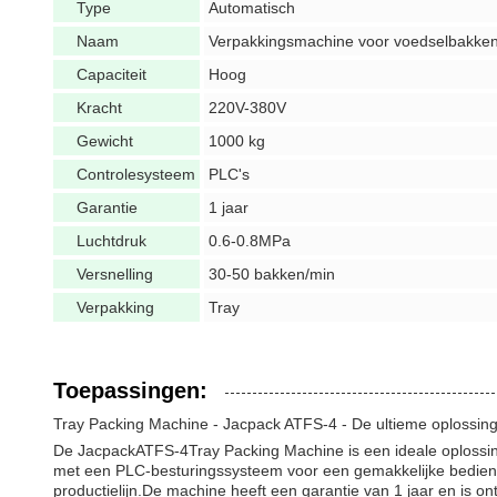
Type
Automatisch
Naam
Verpakkingsmachine voor voedselbakke
Capaciteit
Hoog
Kracht
220V-380V
Gewicht
1000 kg
Controlesysteem
PLC's
Garantie
1 jaar
Luchtdruk
0.6-0.8MPa
Versnelling
30-50 bakken/min
Verpakking
Tray
Toepassingen:
Tray Packing Machine - Jacpack ATFS-4 - De ultieme oplossin
De Jacpack
ATFS-4
Tray Packing Machine is een ideale oplossi
met een PLC-besturingssysteem voor een gemakkelijke bedien
productielijn.De machine heeft een garantie van 1 jaar en is 