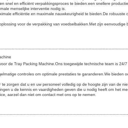
 snel en efficiënt verpakkingsproces te bieden.een snellere producti
ale menselijke interventie nodig is.
male efficiëntie en maximale nauwkeurigheid te bieden.De robuuste co
oplossing voor de verpakking van voedselbakken.Met zijn eenvoudige 
achine
 voor de Tray Packing Machine.Ons toegewijde technische team is 24/
egelmatige controles om optimale prestaties te garanderen.We bieden 
te zorgen dat u en uw personeel volledig op de hoogte zijn van de ni
idingen u de kennis en vaardigheden geven die u nodig heeft om het m
ice, aarzel dan niet om contact met ons op te nemen.