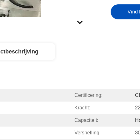
Vind 
ctbeschrijving
Certificering:
C
Kracht:
2
Capaciteit:
H
Versnelling:
30