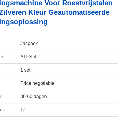
ingsmachine Voor Roestvrijstalen
Zilveren Kleur Geautomatiseerde
ingsoplossing
Jacpack
r:
ATFS-4
1 set
Price negotiable
e:
30-60 dagen
ms:
T/T