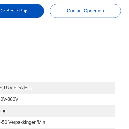
De Beste Prijs
Contact Opnemen
E,TUV,FDA,etc.
20V-380V
oog
-50 Verpakkingen/min