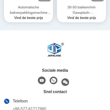
Automatische
30-50 bakken/min
bakverpakkingsmachine
Gassplash-
Vind de beste prijs
Vind de beste prijs
PLC-gecontroleerde
bakverpakkingsmachine
voedselbakverpakking
voor huisdiervoeding
Sociale media
Snel contact
Telefoon
+86-577-61717980