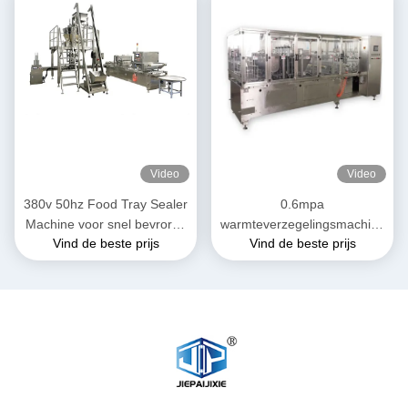
Video
Video
380v 50hz Food Tray Sealer
0.6mpa
Machine voor snel bevroren
warmteverzegelingsmachine
Vind de beste prijs
Vind de beste prijs
voedsel Pet Food Tray
met Omron PID
thermostaatcontroller
Panasonic sensor