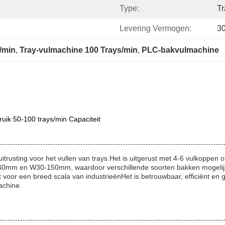
Type:
Tr
Levering Vermogen:
30
/min
, 
Tray-vulmachine 100 Trays/min
, 
PLC-bakvulmachine
ik 50-100 trays/min Capaciteit
rusting voor het vullen van trays.Het is uitgerust met 4-6 vulkoppen 
240mm en W30-150mm, waardoor verschillende soorten bakken mogelijk 
kt voor een breed scala van industrieënHet is betrouwbaar, efficiënt e
achine.