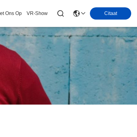
et Ons Op
VR-Show
Citaat