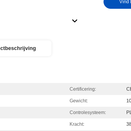
Vind 
ctbeschrijving
Certificering:
C
Gewicht:
1
Controlesysteem:
P
Kracht:
3