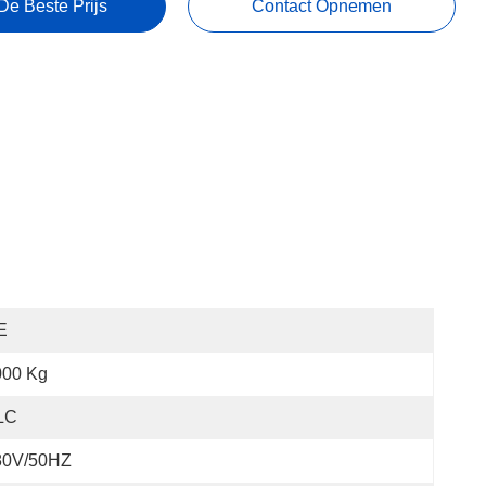
De Beste Prijs
Contact Opnemen
E
000 Kg
LC
80V/50HZ