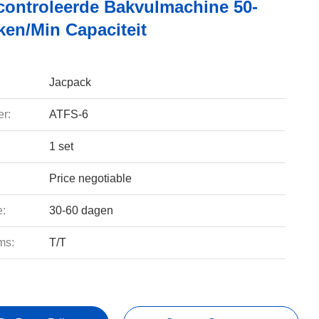
ontroleerde Bakvulmachine 50-
ken/min Capaciteit
Jacpack
r:
ATFS-6
1 set
Price negotiable
e:
30-60 dagen
ms:
T/T