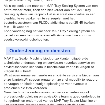
Jacpack MAP Tray Sealing System
Als u op zoek bent naar een MAP Tray Sealing System van een
betrouwbaar merk, zoek dan niet verder dan het MAP Tray
Sealing System van Jacpack.Het is in staat om voedsel in een
dienblad te verpakken en te verzegelen met het
besturingssysteem van PLCDe afdichting is van
25-45 bakken
-
Min. - Ik weet het.
Koop vandaag nog het Jacpack MAP Tray Sealing System en
geniet van een betrouwbare en efficiënte machine voor uw
voedselverpakkingsbehoeften.
Ondersteuning en diensten:
MAP Tray Sealer Machine biedt onze klanten uitgebreide
technische ondersteuning en service.en naverkoopservice en
adviesOns technisch team is beschikbaar voor alle vragen of
vragen die u heeft.
Wij streven ernaar een snelle en efficiënte service te bieden aan
onze klanten.Wij streven ernaar om zo snel mogelijk te reageren
op vragen en bieden nuttige oplossingen voor eventuele
problemen die zich voordoen.
Naast technische ondersteuning en service bieden wij ook
professionele opleiding en advies.Ons team is goed onderlegd in
het gebruik en onderhoud van de MAP Tray Sealer Machine en
kan waardevol inzicht geven in de werking en de beste