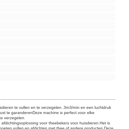
sdieren te vullen en te verzegelen..3m3/min en een luchtdruk
ust te garanderenDeze machine is perfect voor elke
te verzegelen.
 afdichtingsoplossing voor theebekers voor huisdieren.Het is
 moeten vullen en afdichten met thee of andere producten.Deze