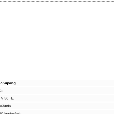
chrijving
's
 V 50 Hz
m3/min
50 kopjes/min