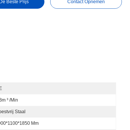
De Beste Prijs
Contact Opnemen
E
3m ³ /min
estvrij Staal
900*1100*1850 Mm