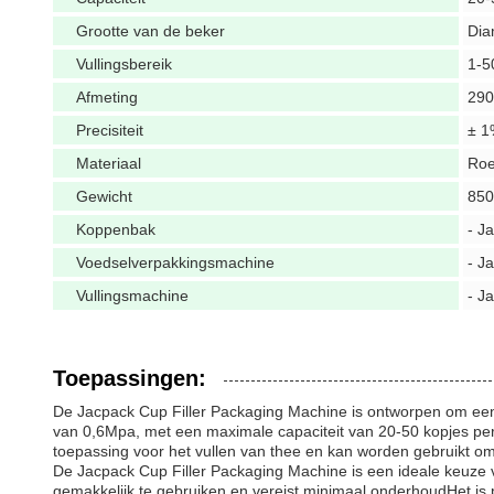
Grootte van de beker
Dia
Vullingsbereik
1-5
Afmeting
290
Precisiteit
± 1
Materiaal
Roes
Gewicht
850
Koppenbak
- Ja
Voedselverpakkingsmachine
- Ja
Vullingsmachine
- Ja
Toepassingen:
De Jacpack Cup Filler Packaging Machine is ontworpen om een e
van 0,6Mpa, met een maximale capaciteit van 20-50 kopjes per
toepassing voor het vullen van thee en kan worden gebruikt om 
De Jacpack Cup Filler Packaging Machine is een ideale keuze vo
gemakkelijk te gebruiken en vereist minimaal onderhoudHet is 