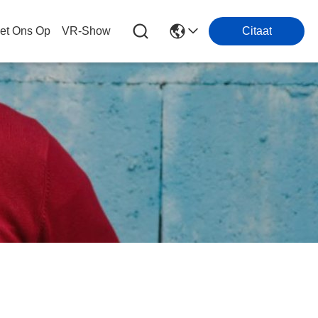
et Ons Op
VR-Show
Citaat