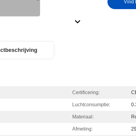
Vind 
ctbeschrijving
Certificering:
C
Luchtconsumptie:
0.
Materiaal:
Ro
Afmeting:
2