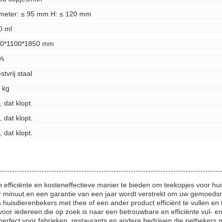
meter: ≤ 95 mm H: ≤ 120 mm
0 ml
0*1100*1850 mm
%
tvrij staal
 kg
, dat klopt.
, dat klopt.
, dat klopt.
fficiënte en kosteneffectieve manier te bieden om teekopjes voor hui
 minuut.en een garantie van een jaar wordt verstrekt om uw gemoedsr
huisdierenbekers met thee of een ander product efficiënt te vullen en 
or iedereen die op zoek is naar een betrouwbare en efficiënte vul- en
perfect voor fabrieken, restaurants en andere bedrijven die petbekers