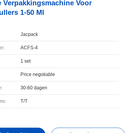
le Verpakkingsmachine Voor
llers 1-50 Ml
Jacpack
r:
ACFS-4
1 set
Price negotiable
e:
30-60 dagen
ms:
T/T