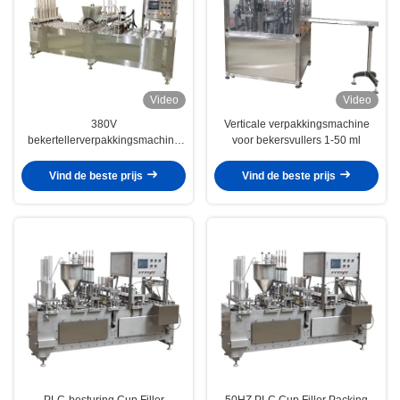
Video
Video
380V
Verticale verpakkingsmachine
bekertellerverpakkingsmachine
voor bekersvullers 1-50 ml
met 8000 bekers/uur Capaciteit
Vind de beste prijs
Vind de beste prijs
PLC-besturing Cup Filler
50HZ PLC Cup Filler Packing