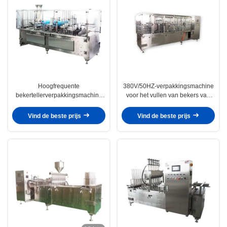
Hoogfrequente
380V/50HZ-verpakkingsmachine
bekertellerverpakkingsmachine
voor het vullen van bekers van
voor het vullen van 1-50 ml
roestvrij staal voor industrieel
honing
gebruik
Vind de beste prijs
Vind de beste prijs