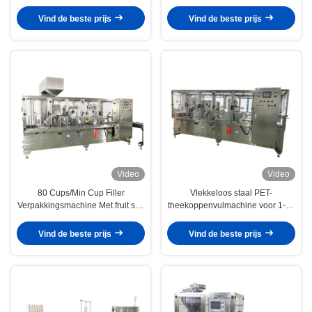
250 ml bekerteller
verpakkingsmachine
Vind de beste prijs
Vind de beste prijs
Video
Video
80 Cups/Min Cup Filler
Vlekkeloos staal PET-
Verpakkingsmachine Met fruit sap
theekoppenvulmachine voor 1-50
kop meting
ml
vulverzegelingsmachine
Vind de beste prijs
Vind de beste prijs