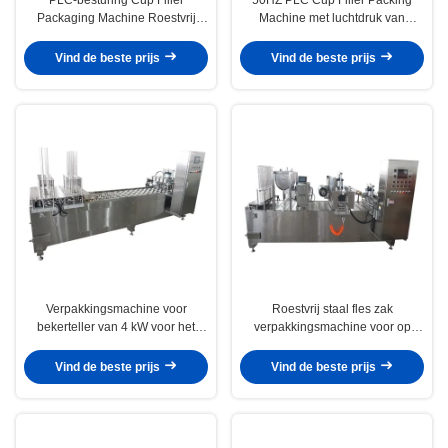
Packaging Machine Roestvrij
Machine met luchtdruk van
staal verpakkingsmachine
0,6Mpa
Vind de beste prijs
Vind de beste prijs
Verpakkingsmachine voor
Roestvrij staal fles zak
bekerteller van 4 kW voor het
verpakkingsmachine voor op
verpakken van 100-500 ml
maat gemaakte oplossingen
flessen
Vind de beste prijs
Vind de beste prijs