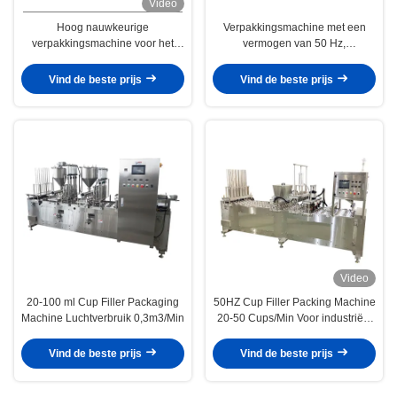
Video
Hoog nauwkeurige
Verpakkingsmachine met een
verpakkingsmachine voor het
vermogen van 50 Hz,
vullen van bekers Honinglepel
automatisch afdichten en vullen
vullen met PLC-
voor industrieel gebruik
Vind de beste prijs
Vind de beste prijs
besturingssysteem
Video
20-100 ml Cup Filler Packaging
50HZ Cup Filler Packing Machine
Machine Luchtverbruik 0,3m3/Min
20-50 Cups/Min Voor industriële
jelly verpakking
Vind de beste prijs
Vind de beste prijs