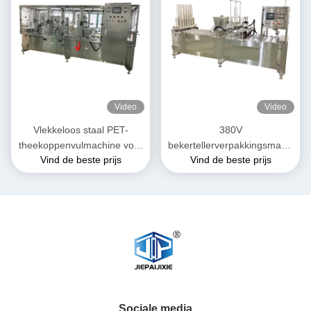
Video
Video
Vlekkeloos staal PET-
380V
theekoppenvulmachine voor
bekertellerverpakkingsmachi
Vind de beste prijs
Vind de beste prijs
1-50 ml
ne met 8000 bekers/uur
Capaciteit
Sociale media