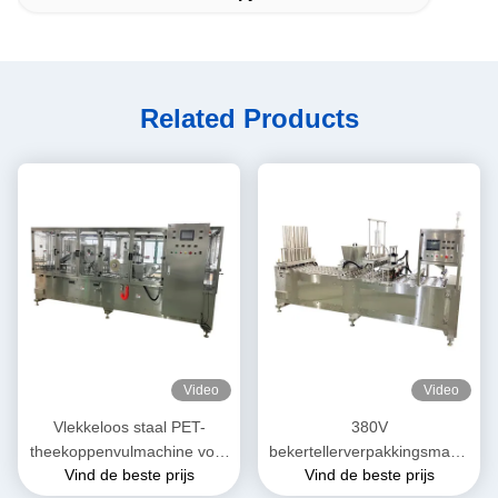
Related Products
Video
Video
Vlekkeloos staal PET-
380V
theekoppenvulmachine voor
bekertellerverpakkingsmachi
Vind de beste prijs
Vind de beste prijs
1-50 ml
ne met 8000 bekers/uur