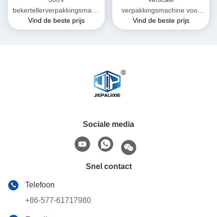
bekertellerverpakkingsmachi
verpakkingsmachine voor
Vind de beste prijs
Vind de beste prijs
ne met 8000 bekers/uur
bekersvullers 1-50 ml
Capaciteit
Sociale media
Snel contact
Telefoon
+86-577-61717980